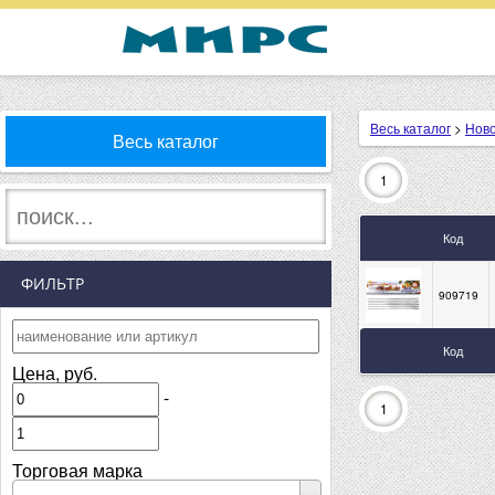
Весь каталог
>
Ново
Весь каталог
1
Код
ФИЛЬТР
909719
Код
Цена, руб.
-
1
Торговая марка