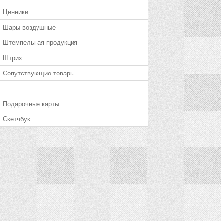
Ценники
Шары воздушные
Штемпельная продукция
Штрих
Сопутствующие товары
Подарочные карты
Скетчбук