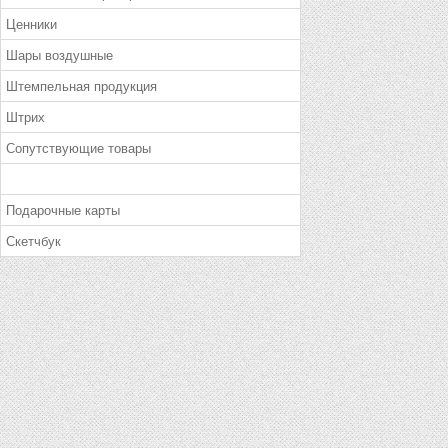
Ценники
Шары воздушные
Штемпельная продукция
Штрих
Сопутствующие товары
Подарочные карты
Скетчбук