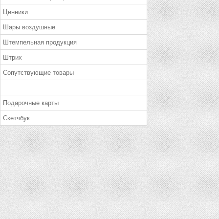
Ценники
Шары воздушные
Штемпельная продукция
Штрих
Сопутствующие товары
Подарочные карты
Скетчбук