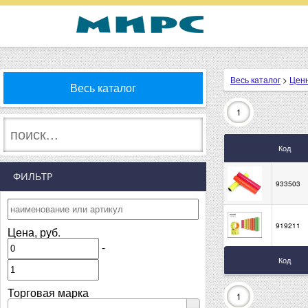
Весь каталог
>
Цен
Весь каталог
1
Код
ФИЛЬТР
933503
919211
Цена, руб.
-
Код
Торговая марка
1