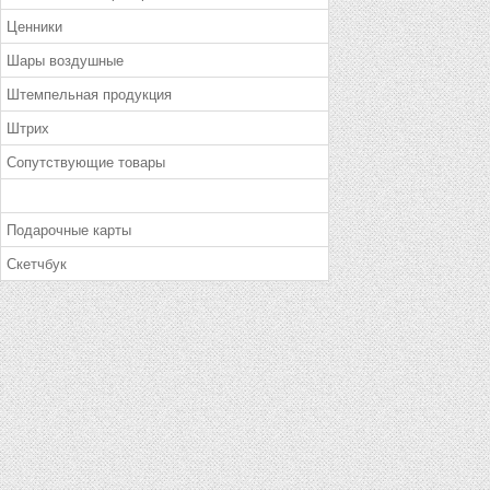
Ценники
Шары воздушные
Штемпельная продукция
Штрих
Сопутствующие товары
Подарочные карты
Скетчбук