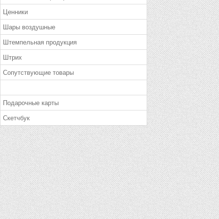
Ценники
Шары воздушные
Штемпельная продукция
Штрих
Сопутствующие товары
Подарочные карты
Скетчбук