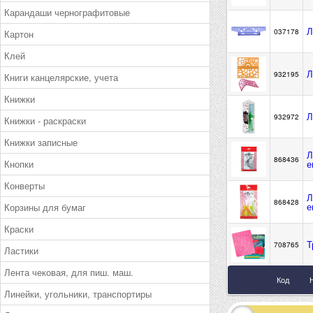
Карандаши чернографитовые
Л
037178
Картон
Клей
Л
932195
Книги канцелярские, учета
Книжки
Л
932972
Книжки - раскраски
Книжки записные
Л
868436
Кнопки
е
Конверты
Л
868428
е
Корзины для бумаг
Краски
Т
708765
Ластики
Лента чековая, для пиш. маш.
Код
Линейки, угольники, транспортиры