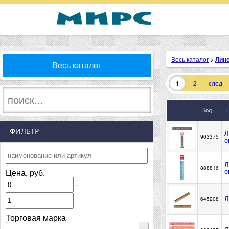
Весь каталог
>
Лине
Весь каталог
1
2
след
Код
ФИЛЬТР
Л
903375
е
Л
888816
е
Цена, руб.
-
Л
645208
Торговая марка