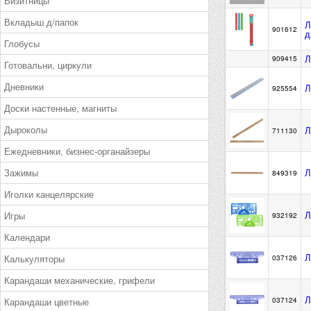
Визитницы
Вкладыш д/папок
Л
901612
д
Глобусы
Л
909415
Готовальни, циркули
Дневники
Л
925554
Доски настенные, магниты
Дыроколы
Л
711130
Ежедневники, бизнес-органайзеры
Зажимы
Л
849319
Иголки канцелярские
Л
Игры
932192
Календари
Л
Калькуляторы
037126
Карандаши механические, грифели
Л
Карандаши цветные
037124