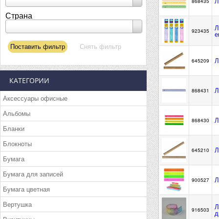
Л
868435
Страна
Л
923435
е
Л
645209
КАТЕГОРИИ
Л
868431
Аксессуары офисные
Альбомы
Л
868430
Бланки
Блокноты
Л
645210
Бумага
Бумага для записей
Л
900527
Бумага цветная
Вертушка
Л
916503
д