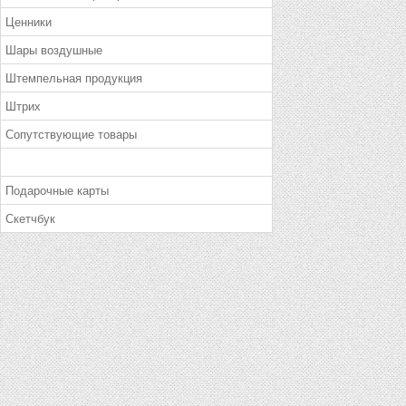
Ценники
Шары воздушные
Штемпельная продукция
Штрих
Сопутствующие товары
Подарочные карты
Скетчбук