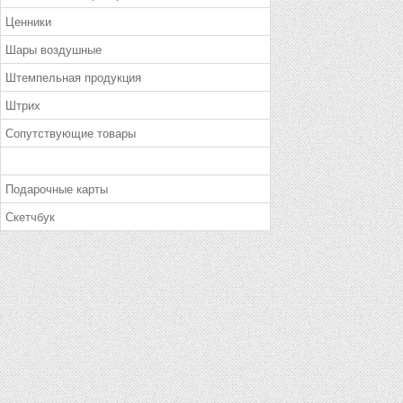
Ценники
Шары воздушные
Штемпельная продукция
Штрих
Сопутствующие товары
Подарочные карты
Скетчбук