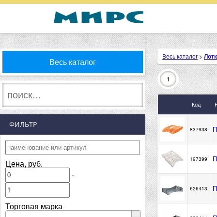
Весь каталог
>
Лотк
Весь каталог
1
Код
ФИЛЬТР
П
837938
П
197399
Цена, руб.
-
П
626413
Торговая марка