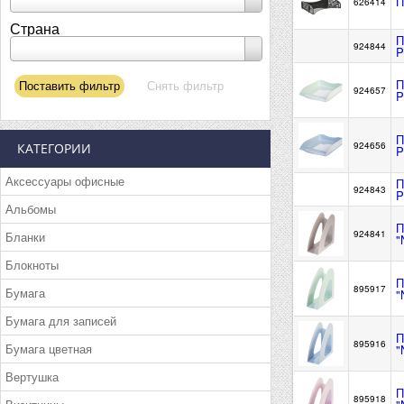
П
626414
Страна
П
924844
P
П
924657
P
П
924656
КАТЕГОРИИ
P
Аксессуары офисные
П
924843
P
Альбомы
П
924841
Бланки
"
Блокноты
П
895917
Бумага
"
Бумага для записей
П
895916
Бумага цветная
"
Вертушка
П
895918