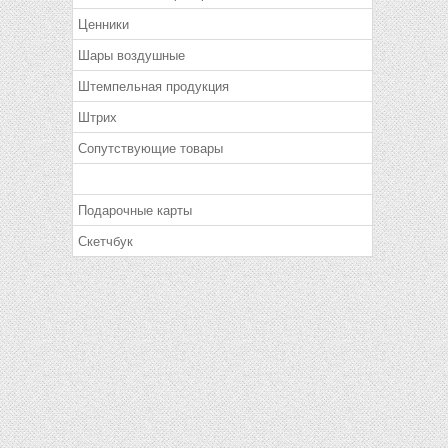
Ценники
Шары воздушные
Штемпельная продукция
Штрих
Сопутствующие товары
Подарочные карты
Скетчбук