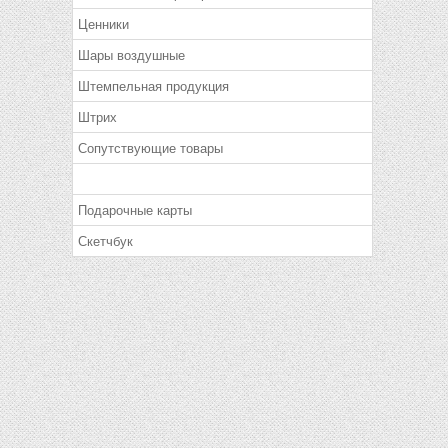
Ценники
Шары воздушные
Штемпельная продукция
Штрих
Сопутствующие товары
Подарочные карты
Скетчбук