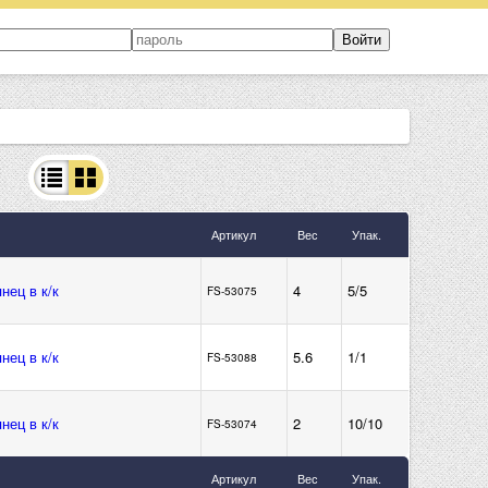
Артикул
Вес
Упак.
нец в к/к
4
5/5
FS-53075
нец в к/к
5.6
1/1
FS-53088
нец в к/к
2
10/10
FS-53074
Артикул
Вес
Упак.