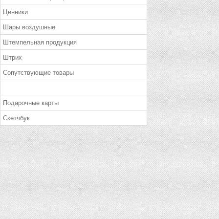
Ценники
Шары воздушные
Штемпельная продукция
Штрих
Сопутствующие товары
Подарочные карты
Скетчбук