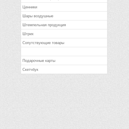
Ценники
Шары воздушные
Штемпельная продукция
Штрих
Сопутствующие товары
Подарочные карты
Скетчбук