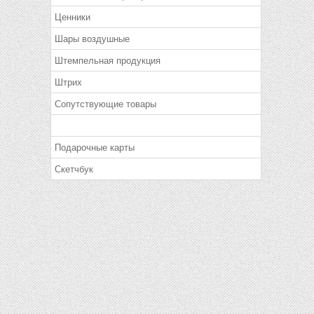
Ценники
Шары воздушные
Штемпельная продукция
Штрих
Сопутствующие товары
Подарочные карты
Скетчбук