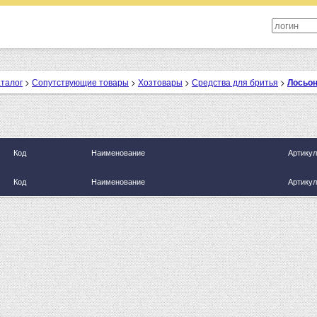
аталог
>
Сопутствующие товары
>
Хозтовары
>
Средства для бритья
>
Лосьон
Код
Наименование
Артикул
Код
Наименование
Артикул