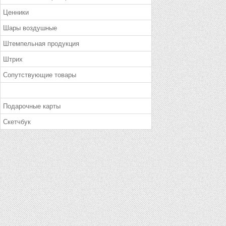
Ценники
Шары воздушные
Штемпельная продукция
Штрих
Сопутствующие товары
Подарочные карты
Скетчбук