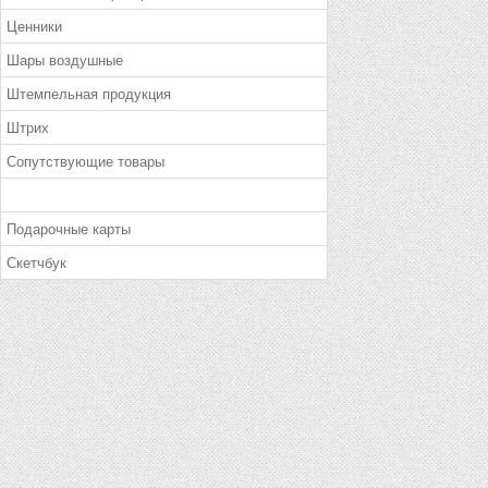
Ценники
Шары воздушные
Штемпельная продукция
Штрих
Сопутствующие товары
Подарочные карты
Скетчбук