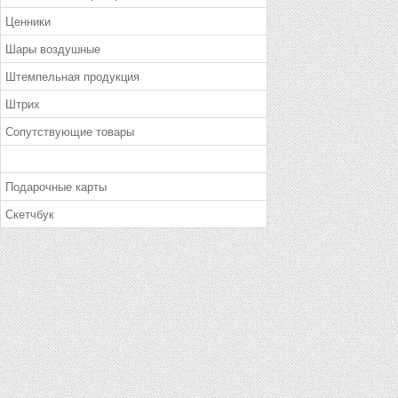
Ценники
Шары воздушные
Штемпельная продукция
Штрих
Сопутствующие товары
Подарочные карты
Скетчбук