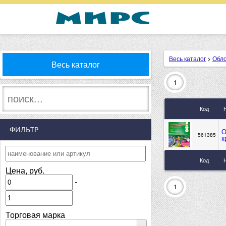
Весь каталог
>
Обл
Весь каталог
1
Код
ФИЛЬТР
О
561385
к
Код
Цена, руб.
-
1
Торговая марка