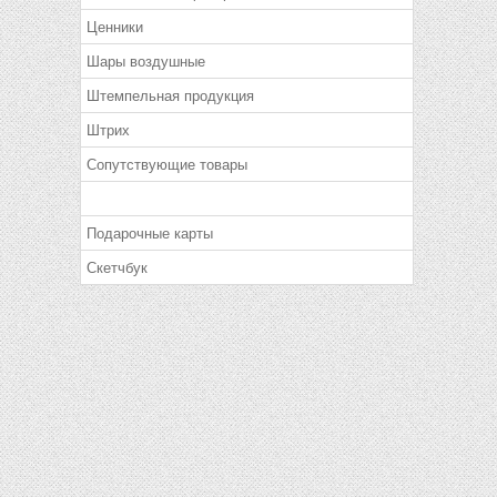
Ценники
Шары воздушные
Штемпельная продукция
Штрих
Сопутствующие товары
Подарочные карты
Скетчбук