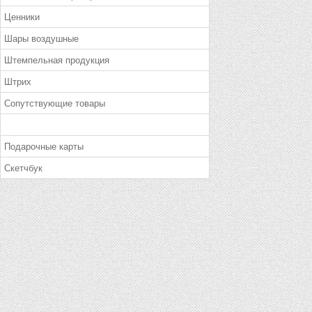
Ценники
Шары воздушные
Штемпельная продукция
Штрих
Сопутствующие товары
Подарочные карты
Скетчбук