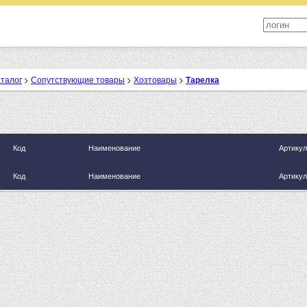
аталог
>
Сопутствующие товары
>
Хозтовары
>
Тарелка
Код
Наименование
Артикул
Код
Наименование
Артикул