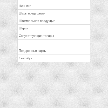
Ценники
Шары воздушные
Штемпельная продукция
Штрих
Сопутствующие товары
Подарочные карты
Скетчбук