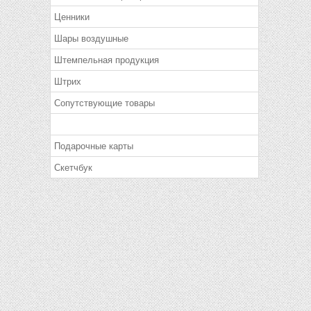
Ценники
Шары воздушные
Штемпельная продукция
Штрих
Сопутствующие товары
Подарочные карты
Скетчбук