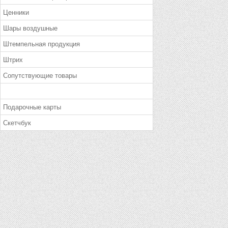
Ценники
Шары воздушные
Штемпельная продукция
Штрих
Сопутствующие товары
Подарочные карты
Скетчбук