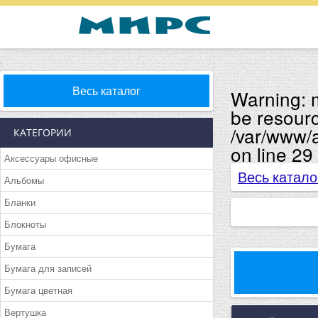
Весь каталог
Warning
:
be resourc
/var/www/a
КАТЕГОРИИ
on line
29
Аксессуары офисные
Весь катало
Альбомы
Бланки
Блокноты
Бумага
Бумага для записей
Бумага цветная
Вертушка