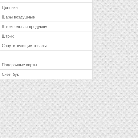
Ценники
Шары воздушные
Штемпельная продукция
Штрих
Сопутствующие товары
Подарочные карты
Скетчбук