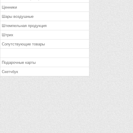
Ценники
Шары воздушные
Штемпельная продукция
Штрих
Сопутствующие товары
Подарочные карты
Скетчбук