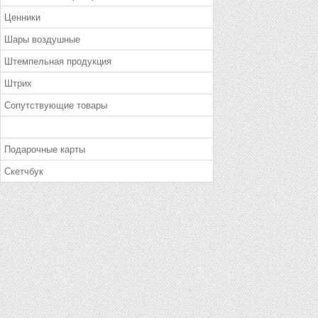
Ценники
Шары воздушные
Штемпельная продукция
Штрих
Сопутствующие товары
Подарочные карты
Скетчбук