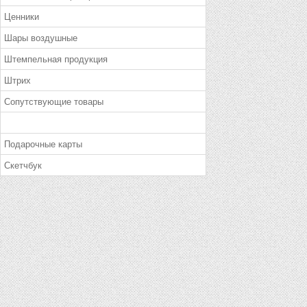
Ценники
Шары воздушные
Штемпельная продукция
Штрих
Сопутствующие товары
Подарочные карты
Скетчбук