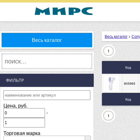
Весь каталог
>
Соп
Весь каталог
1
Код
ФИЛЬТР
805965
Код
Цена, руб.
-
1
Торговая марка