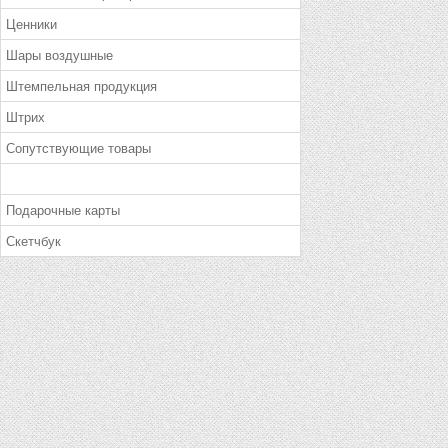
Ценники
Шары воздушные
Штемпельная продукция
Штрих
Сопутствующие товары
Подарочные карты
Скетчбук