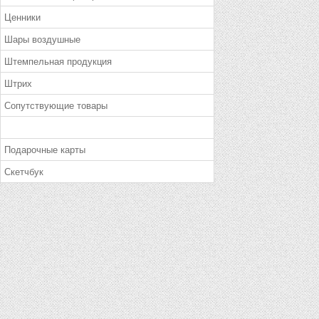
Ценники
Шары воздушные
Штемпельная продукция
Штрих
Сопутствующие товары
Подарочные карты
Скетчбук