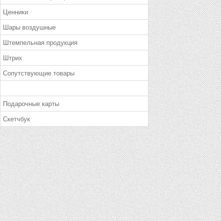
Ценники
Шары воздушные
Штемпельная продукция
Штрих
Сопутствующие товары
Подарочные карты
Скетчбук