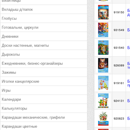
Визитницы
Вкладыш д/папок
Б
919150
д
Глобусы
Готовальни, циркули
Б
931549
Дневники
Доски настенные, магниты
Б
931540
Дыроколы
Ежедневники, бизнес-органайзеры
Б
926089
т
Зажимы
Иголки канцелярские
Б
919161
п
Игры
Календари
Б
924131
Калькуляторы
Карандаши механические, грифели
Б
920823
Карандаши цветные