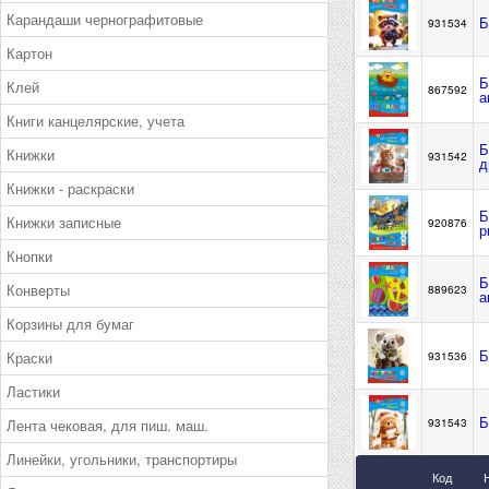
Карандаши чернографитовые
Б
931534
Картон
Б
Клей
867592
а
Книги канцелярские, учета
Б
Книжки
931542
д
Книжки - раскраски
Б
Книжки записные
920876
р
Кнопки
Б
Конверты
889623
а
Корзины для бумаг
Б
Краски
931536
Ластики
Б
Лента чековая, для пиш. маш.
931543
Линейки, угольники, транспортиры
Код