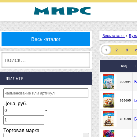
Весь каталог
>
Бум
Весь каталог
1
2
3
Код
ФИЛЬТР
Б
929694
Б
929695
Цена, руб.
-
Б
931538
Торговая марка