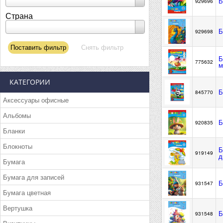
Б
929696
Страна
Б
929698
Б
775632
м
КАТЕГОРИИ
Б
845770
Аксессуары офисные
Альбомы
Б
920835
Бланки
Блокноты
Б
919149
д
Бумага
Бумага для записей
Б
931547
Бумага цветная
Вертушка
Б
931548