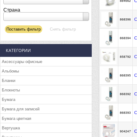
С
884662
Страна
С
868396
С
868394
КАТЕГОРИИ
С
858792
Аксессуары офисные
Альбомы
С
868395
Бланки
Блокноты
С
868392
Бумага
Бумага для записей
С
868393
Бумага цветная
Вертушка
С
904247