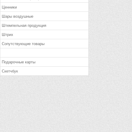
Ценники
Шары воздушные
Штемпельная продукция
Штрих
Сопутствующие товары
Подарочные карты
Скетчбук