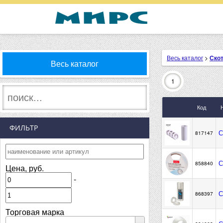
Весь каталог
>
Ско
Весь каталог
1
Код
ФИЛЬТР
С
817147
С
858840
Цена, руб.
-
С
868397
Торговая марка