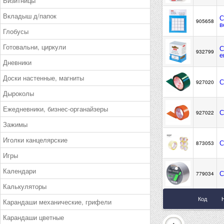
Визитницы
Вкладыш д/папок
С
905658
в
Глобусы
Готовальни, циркули
С
932799
е
Дневники
Доски настенные, магниты
С
927020
Дыроколы
Ежедневники, бизнес-органайзеры
С
927022
Зажимы
Иголки канцелярские
С
873053
Игры
Календари
С
779034
Калькуляторы
Код
Карандаши механические, грифели
Карандаши цветные