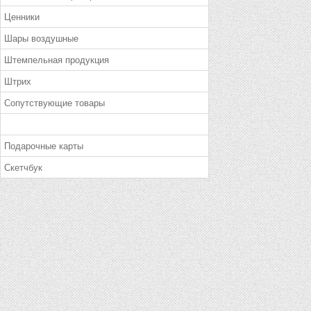
Ценники
Шары воздушные
Штемпельная продукция
Штрих
Сопутствующие товары
Подарочные карты
Скетчбук