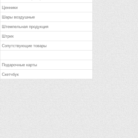
Ценники
Шары воздушные
Штемпельная продукция
Штрих
Сопутствующие товары
Подарочные карты
Скетчбук