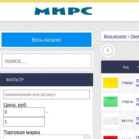
Весь каталог
>
Пап
Весь каталог
1
Код
ФИЛЬТР
П
779220
к
П
779216
к
Цена, руб.
-
П
931710
к
Торговая марка
П