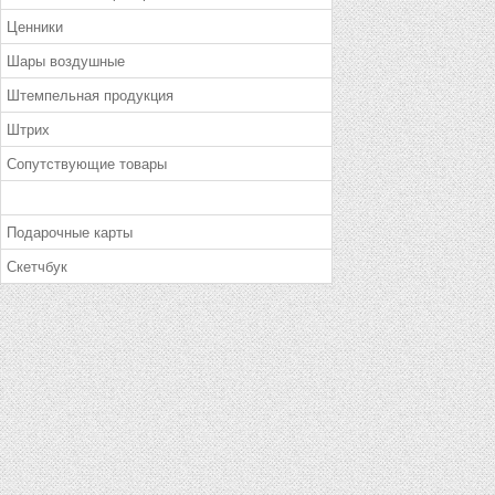
Ценники
Шары воздушные
Штемпельная продукция
Штрих
Сопутствующие товары
Подарочные карты
Скетчбук