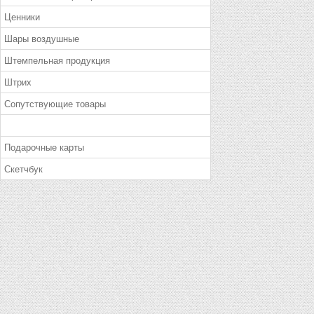
Ценники
Шары воздушные
Штемпельная продукция
Штрих
Сопутствующие товары
Подарочные карты
Скетчбук