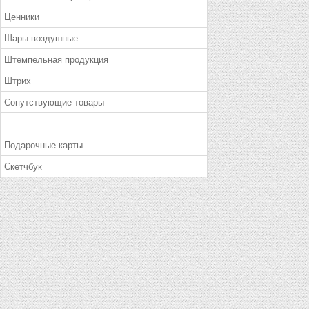
Ценники
Шары воздушные
Штемпельная продукция
Штрих
Сопутствующие товары
Подарочные карты
Скетчбук