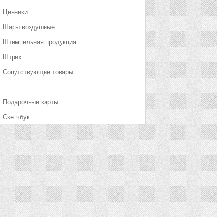
Ценники
Шары воздушные
Штемпельная продукция
Штрих
Сопутствующие товары
Подарочные карты
Скетчбук