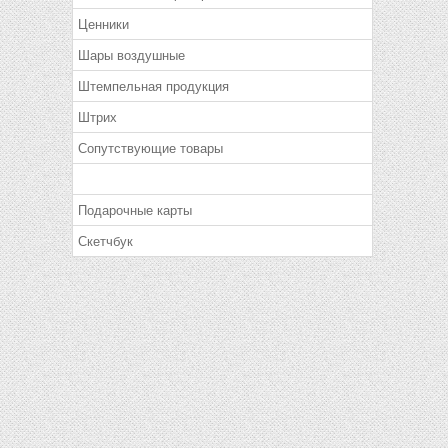
Ценники
Шары воздушные
Штемпельная продукция
Штрих
Сопутствующие товары
Подарочные карты
Скетчбук