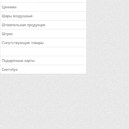
Ценники
Шары воздушные
Штемпельная продукция
Штрих
Сопутствующие товары
Подарочные карты
Скетчбук