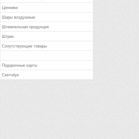
Ценники
Шары воздушные
Штемпельная продукция
Штрих
Сопутствующие товары
Подарочные карты
Скетчбук