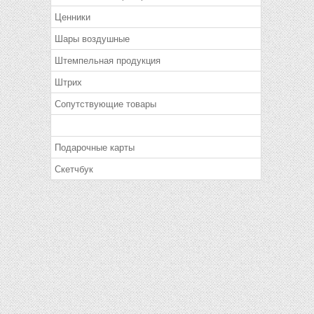
Ценники
Шары воздушные
Штемпельная продукция
Штрих
Сопутствующие товары
Подарочные карты
Скетчбук