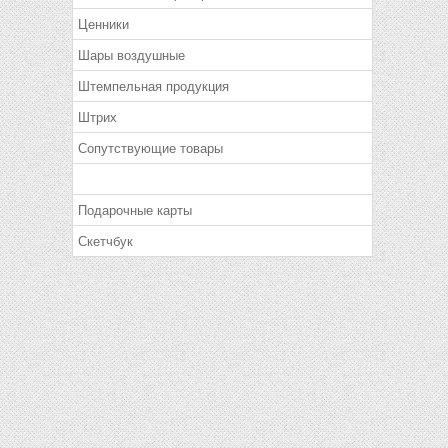
Ценники
Шары воздушные
Штемпельная продукция
Штрих
Сопутствующие товары
Подарочные карты
Скетчбук