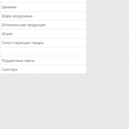
Ценники
Шары воздушные
Штемпельная продукция
Штрих
Сопутствующие товары
Подарочные карты
Скетчбук