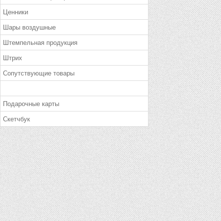
Ценники
Шары воздушные
Штемпельная продукция
Штрих
Сопутствующие товары
Подарочные карты
Скетчбук