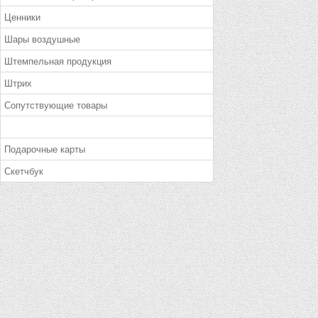
Ценники
Шары воздушные
Штемпельная продукция
Штрих
Сопутствующие товары
Подарочные карты
Скетчбук