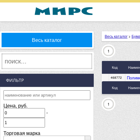
Весь каталог
>
Бума
Весь каталог
1
Код
Наимен
Полиме
468772
ФИЛЬТР
Код
Наимен
1
Цена, руб.
-
Торговая марка