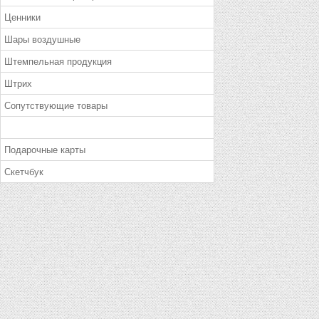
Ценники
Шары воздушные
Штемпельная продукция
Штрих
Сопутствующие товары
Подарочные карты
Скетчбук