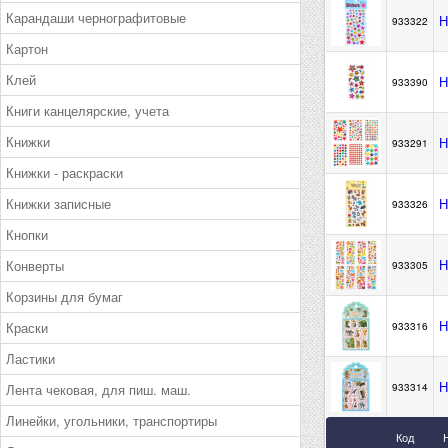
Карандаши чернографитовые
Н
933322
Картон
Клей
Н
933390
Книги канцелярские, учета
Книжки
Н
933291
Книжки - раскраски
Книжки записные
Н
933326
Кнопки
Н
Конверты
933305
Корзины для бумаг
Н
Краски
933316
Ластики
Н
Лента чековая, для пиш. маш.
933314
Линейки, угольники, транспортиры
Код