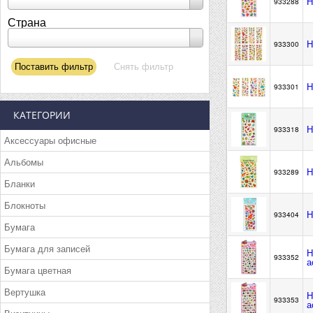
Н
933288
Страна
Н
933300
Н
933301
КАТЕГОРИИ
Н
933318
Аксессуары офисные
Альбомы
Н
933289
Бланки
Блокноты
Н
933404
Бумага
Бумага для записей
Н
933352
а
Бумага цветная
Вертушка
Н
933353
а