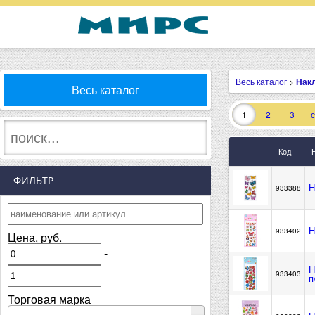
Весь каталог
>
Накл
Весь каталог
1
2
3
Код
ФИЛЬТР
Н
933388
Н
933402
Цена, руб.
-
Н
933403
п
Торговая марка