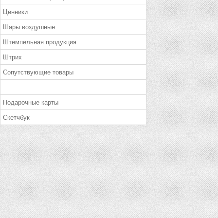
Ценники
Шары воздушные
Штемпельная продукция
Штрих
Сопутствующие товары
Подарочные карты
Скетчбук