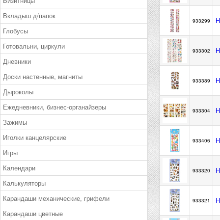
Визитницы
Вкладыш д/папок
Н
933299
Глобусы
Готовальни, циркули
Н
933302
Дневники
Доски настенные, магниты
Н
933389
Дыроколы
Ежедневники, бизнес-органайзеры
Н
933304
Зажимы
Иголки канцелярские
Н
933406
Игры
Календари
Н
933320
Калькуляторы
Карандаши механические, грифели
Н
933321
Карандаши цветные