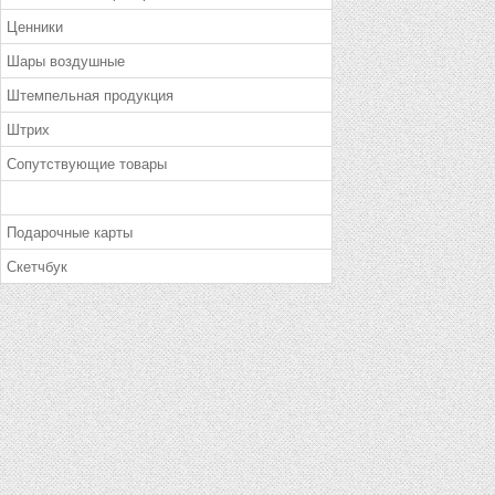
Ценники
Шары воздушные
Штемпельная продукция
Штрих
Сопутствующие товары
Подарочные карты
Скетчбук