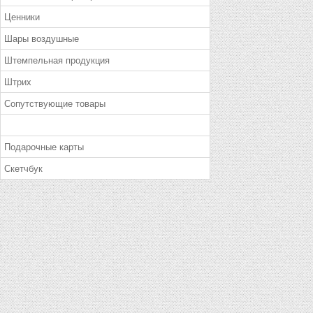
Ценники
Шары воздушные
Штемпельная продукция
Штрих
Сопутствующие товары
Подарочные карты
Скетчбук