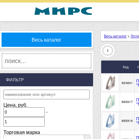
Весь каталог
>
Лотк
Весь каталог
1
Код
ФИЛЬТР
П
924841
"
П
895917
"
Цена, руб.
-
П
895916
"
Торговая марка
П