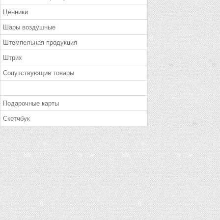
Ценники
Шары воздушные
Штемпельная продукция
Штрих
Сопутствующие товары
Подарочные карты
Скетчбук