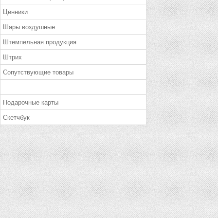
Ценники
Шары воздушные
Штемпельная продукция
Штрих
Сопутствующие товары
Подарочные карты
Скетчбук