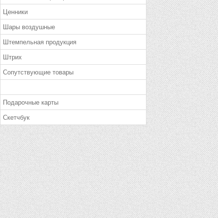
Ценники
Шары воздушные
Штемпельная продукция
Штрих
Сопутствующие товары
Подарочные карты
Скетчбук